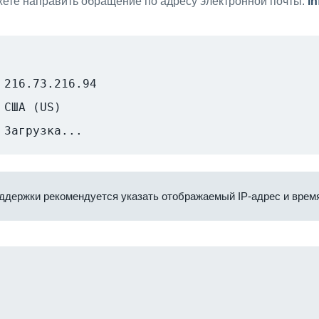
ете направить обращение по адресу электронной почты:
i
216.73.216.94
США (US)
Загрузка...
ддержки рекомендуется указать отображаемый IP-адрес и время