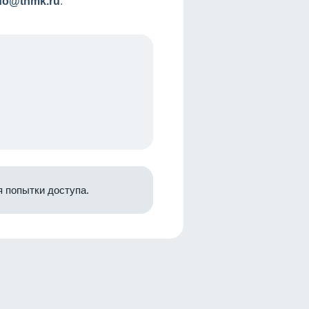
nfo@tnmk.ru
.
 попытки доступа.