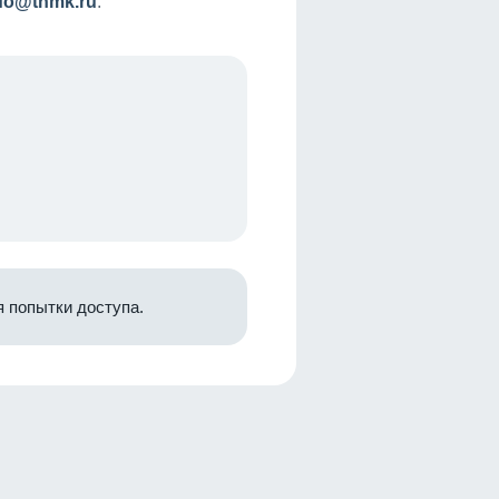
nfo@tnmk.ru
.
 попытки доступа.