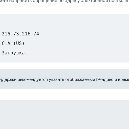
ете направить обращение по адресу электронной почты:
i
216.73.216.74
США (US)
Загрузка...
ддержки рекомендуется указать отображаемый IP-адрес и время