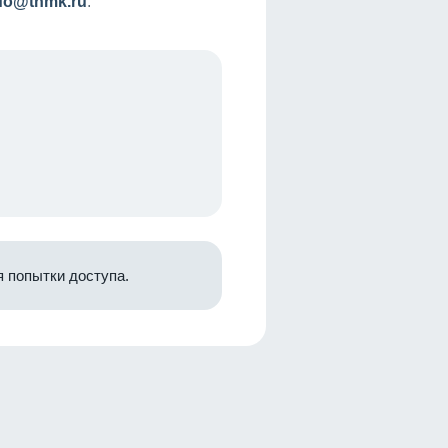
nfo@tnmk.ru
.
 попытки доступа.