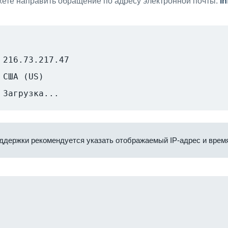
ете направить обращение по адресу электронной почты:
i
216.73.217.47
США (US)
Загрузка...
ддержки рекомендуется указать отображаемый IP-адрес и время