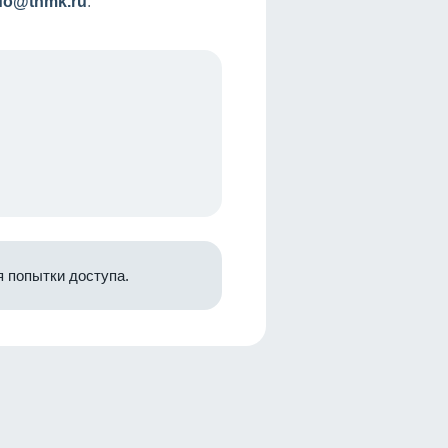
nfo@tnmk.ru
.
 попытки доступа.